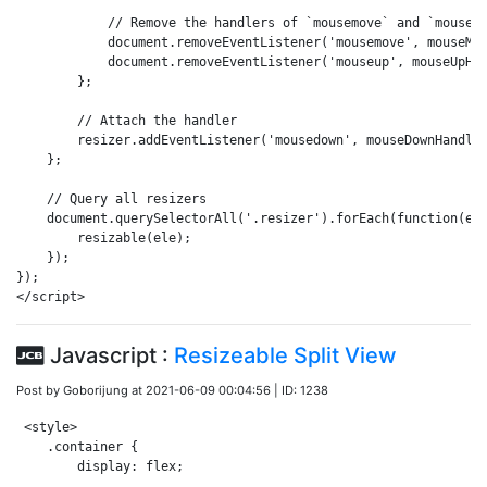
            // Remove the handlers of `mousemove` and `mouseup
            document.removeEventListener('mousemove', mouseMov
            document.removeEventListener('mouseup', mouseUpHan
        };

        // Attach the handler

        resizer.addEventListener('mousedown', mouseDownHandler
    };

    // Query all resizers

    document.querySelectorAll('.resizer').forEach(function(ele
        resizable(ele);

    });

});

</script>
Javascript :
Resizeable Split View
Post by Goborijung at 2021-06-09 00:04:56 | ID: 1238
 <style>

    .container {

        display: flex;
