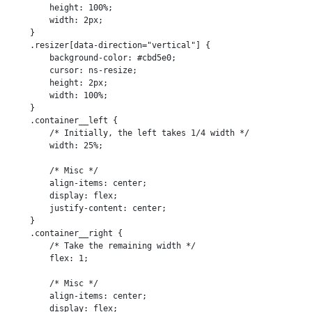
        height: 100%;

        width: 2px;

    }

    .resizer[data-direction="vertical"] {

        background-color: #cbd5e0;

        cursor: ns-resize;

        height: 2px;

        width: 100%;

    }

    .container__left {

        /* Initially, the left takes 1/4 width */

        width: 25%;

        /* Misc */

        align-items: center;

        display: flex;

        justify-content: center;

    }

    .container__right {

        /* Take the remaining width */

        flex: 1;

        /* Misc */

        align-items: center;

        display: flex;
