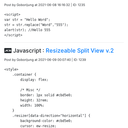
Post by Goborijung at 2021-06-08 16:16:32 | ID: 1235
<script>

var str = "Hello Word";

str = str.replace("Word","555");

alert(str); //Hello 555

</script>
Javascript :
Resizeable Split View v.2
Post by Goborijung at 2021-06-09 00:07:40 | ID: 1239
<style>

    .container {

        display: flex;

        /* Misc */

        border: 1px solid #cbd5e0;

        height: 32rem;

        width: 100%;

    }

    .resizer[data-direction="horizontal"] {

        background-color: #cbd5e0;

        cursor: ew-resize;
