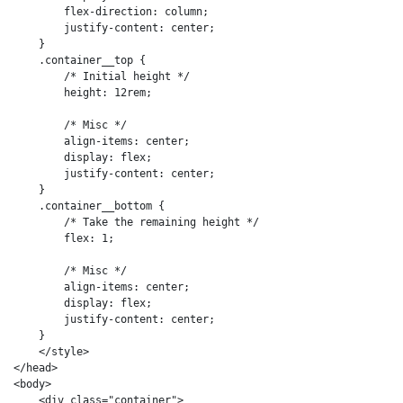
        flex-direction: column;

        justify-content: center;

    }

    .container__top {

        /* Initial height */

        height: 12rem;

        /* Misc */

        align-items: center;

        display: flex;

        justify-content: center;

    }

    .container__bottom {

        /* Take the remaining height */

        flex: 1;

        /* Misc */

        align-items: center;

        display: flex;

        justify-content: center;

    }

    </style>

</head>

<body>

    <div class="container">
