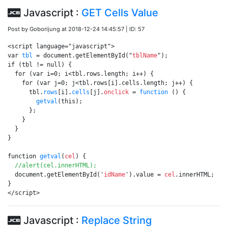
Javascript :
GET Cells Value
Post by Goborijung at 2018-12-24 14:45:57 | ID: 57
<script language="javascript">

var 
tbl
 = document.getElementById("
tblName
");

if (tbl != null) {

  for (var i=0; i<tbl.rows.length; i++) {

    for (var j=0; j<tbl.rows[i].cells.length; j++) {

      tbl.
rows
[i].
cells
[j].
onclick
 = 
function
 () {

getval
(this);

      };

    }

  }

}

function 
getval
(
cel
) {

//alert(cel.innerHTML);
  document.getElementById('
idName
').value = 
cel
.innerHTML;

}

</script>
Javascript :
Replace String