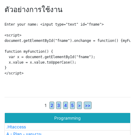
ตัวอย่างการใช้งาน
Enter your name: <input type="text" id="fname">

<script>

document.getElementById("fname").onchange = function() {myFunc
function myFunction() {

  var x = document.getElementById("fname");

  x.value = x.value.toUpperCase();

}

</script>

1
2
3
4
5
>
>>
Programming
.Htaccess
A - Plan - แผนงาน