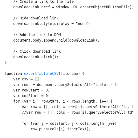
    // Create a link to the file

    downloadLink.href = window.URL.createObjectURL(csvFile);

    // Hide download link

    downloadLink.style.display = "none";

    // Add the link to DOM

    document.body.appendChild(downloadLink);

    // Click download link

    downloadLink.click();

}

function 
exportTableToCSV
(filename) {

    var csv = [];

    var rows = document.querySelectorAll("table tr");

    var rowStart = 0;

    var colStart = 0;

    for (var i = rowStart; i < rows.length; i++) {

        var row = [], cols = rows[i].querySelectorAll("td, th");
        //var row = [], cols = rows[i].querySelectorAll("td"); //เ
        for (var j = colStart; j < cols.length; j++) 

            row.push(cols[j].innerText);
