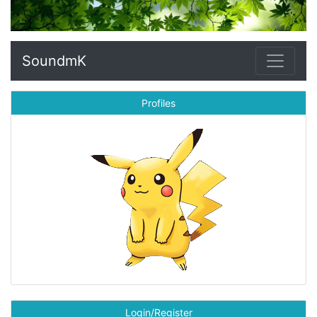
SoundmK
Profiles
Login/Register