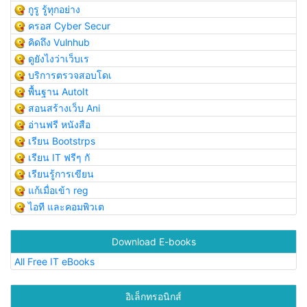
กูรู รู้ทุกอย่าง
ครอส Cyber Secur
คิดถึง Vulnhub
ดูยังไงว่าเว็บเร
บริการตรวจสอบโดเ
พื้นฐาน AutoIt
สอนสร้างเว็บ Ani
อ่านฟรี หนังสือ
เรียน Bootstrps
เรียน IT ฟรีๆ กั
เรียนรู้การเขียน
แก้เมื่อเข้า reg
ไอที และคอมพิวเต
Download E-books
All Free IT eBooks
อิเล็กทรอนิกส์