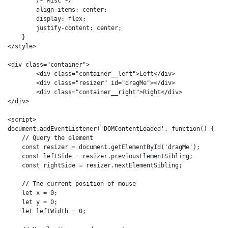
        /* Misc */

        align-items: center;

        display: flex;

        justify-content: center;

    }

</style>

<div class="container">

        <div class="container__left">Left</div>

        <div class="resizer" id="dragMe"></div>

        <div class="container__right">Right</div>

</div>

<script>

document.addEventListener('DOMContentLoaded', function() {

    // Query the element

    const resizer = document.getElementById('dragMe');

    const leftSide = resizer.previousElementSibling;

    const rightSide = resizer.nextElementSibling;

    // The current position of mouse

    let x = 0;

    let y = 0;

    let leftWidth = 0;
