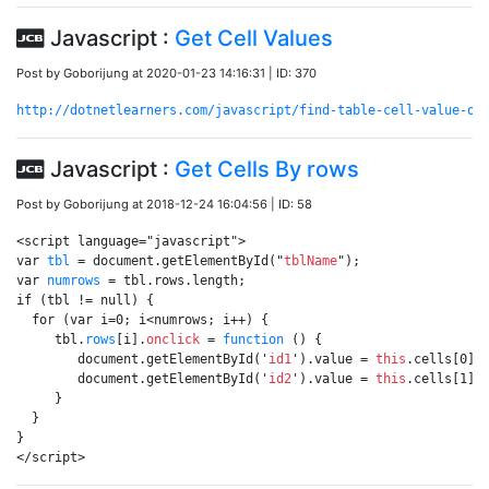
Javascript :
Get Cell Values
Post by Goborijung at 2020-01-23 14:16:31 | ID: 370
http://dotnetlearners.com/javascript/find-table-cell-value-on
Javascript :
Get Cells By rows
Post by Goborijung at 2018-12-24 16:04:56 | ID: 58
<script language="javascript">

var 
tbl
 = document.getElementById("
tblName
");

var 
numrows
 = tbl.rows.length;

if (tbl != null) {

  for (var i=0; i<numrows; i++) {

     tbl.
rows
[i].
onclick
 = 
function
 () {

        document.getElementById('
id1
').value = 
this
.cells[0].i
        document.getElementById('
id2
').value = 
this
.cells[1].i
     }

  }

}

</script>