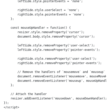
        leftSide.style.pointerEvents = 'none';

        rightSide.style.userSelect = 'none';

        rightSide.style.pointerEvents = 'none';

    };

    const mouseUpHandler = function() {

        resizer.style.removeProperty('cursor');

        document.body.style.removeProperty('cursor');

        leftSide.style.removeProperty('user-select');

        leftSide.style.removeProperty('pointer-events');

        rightSide.style.removeProperty('user-select');

        rightSide.style.removeProperty('pointer-events');

        // Remove the handlers of `mousemove` and `mouseup`

        document.removeEventListener('mousemove', mouseMoveHan
        document.removeEventListener('mouseup', mouseUpHandler
    };

    // Attach the handler

    resizer.addEventListener('mousedown', mouseDownHandler);

});

</script>