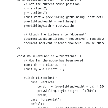
            // Get the current mouse position

            x = e.clientX;

            y = e.clientY;

            const rect = prevSibling.getBoundingClientRect();

            prevSiblingHeight = rect.height;

            prevSiblingWidth = rect.width;

            // Attach the listeners to `document`

            document.addEventListener('mousemove', mouseMoveHa
            document.addEventListener('mouseup', mouseUpHandle
        };

        const mouseMoveHandler = function(e) {

            // How far the mouse has been moved

            const dx = e.clientX - x;

            const dy = e.clientY - y;

            switch (direction) {

                case 'vertical':

                    const h = (prevSiblingHeight + dy) * 100 /
                    prevSibling.style.height = `${h}%`;

                    break;

                case 'horizontal':

                default:
