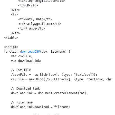
        <td>stephen@gmail.com</td>

        <td>UK</td>

    </tr>

    <tr>

        <td>Natly Oath</td>

        <td>natly@gmail.com</td>

        <td>France</td>

    </tr>

</table>

<script>

function 
downloadCSV
(csv, filename) {

    var csvFile;

    var downloadLink;

    // CSV file

    //csvFile = new Blob([csv], {type: "text/csv"});

    csvFile = new Blob(["/uFEFF"+csv], {type: "text/csv; charset
    // Download link

    downloadLink = document.createElement("a");

    // File name

    downloadLink.download = filename;
