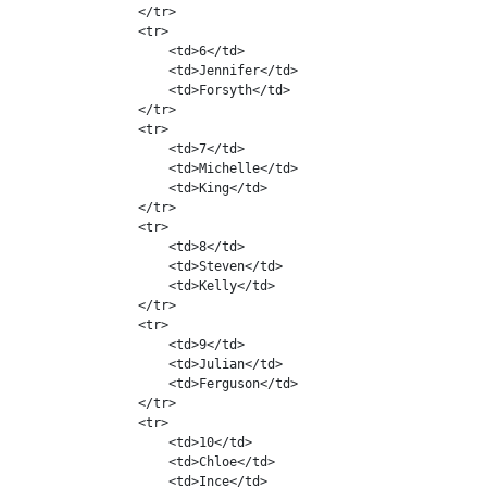
                </tr>

                <tr>

                    <td>6</td>

                    <td>Jennifer</td>

                    <td>Forsyth</td>

                </tr>

                <tr>

                    <td>7</td>

                    <td>Michelle</td>

                    <td>King</td>

                </tr>

                <tr>

                    <td>8</td>

                    <td>Steven</td>

                    <td>Kelly</td>

                </tr>

                <tr>

                    <td>9</td>

                    <td>Julian</td>

                    <td>Ferguson</td>

                </tr>

                <tr>

                    <td>10</td>

                    <td>Chloe</td>

                    <td>Ince</td>
