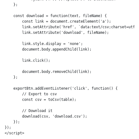
    };

    const download = function(text, fileName) {

        const link = document.createElement('a');

        link.setAttribute('href', `data:text/csv;charset=utf-8
        link.setAttribute('download', fileName);

        link.style.display = 'none';

        document.body.appendChild(link);

        link.click();

        document.body.removeChild(link);

    };

    exportBtn.addEventListener('click', function() {

        // Export to csv

        const csv = toCsv(table);

        // Download it

        download(csv, 'download.csv');

    });

});

</script>