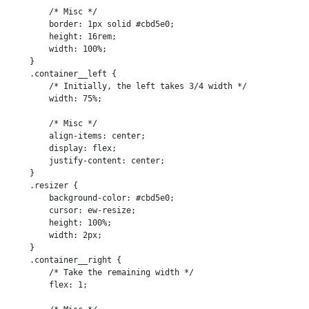
        /* Misc */

        border: 1px solid #cbd5e0;

        height: 16rem;

        width: 100%;

    }

    .container__left {

        /* Initially, the left takes 3/4 width */

        width: 75%;

        /* Misc */

        align-items: center;

        display: flex;

        justify-content: center;

    }

    .resizer {

        background-color: #cbd5e0;

        cursor: ew-resize;

        height: 100%;

        width: 2px;

    }

    .container__right {

        /* Take the remaining width */

        flex: 1;
