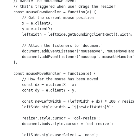
    // Handle the mousedown event

    // that's triggered when user drags the resizer

    const mouseDownHandler = function(e) {

        // Get the current mouse position

        x = e.clientX;

        y = e.clientY;

        leftWidth = leftSide.getBoundingClientRect().width;

        // Attach the listeners to `document`

        document.addEventListener('mousemove', mouseMoveHandle
        document.addEventListener('mouseup', mouseUpHandler);

    };

    const mouseMoveHandler = function(e) {

        // How far the mouse has been moved

        const dx = e.clientX - x;

        const dy = e.clientY - y;

        const newLeftWidth = (leftWidth + dx) * 100 / resizer.
        leftSide.style.width = `${newLeftWidth}%`;

        resizer.style.cursor = 'col-resize';

        document.body.style.cursor = 'col-resize';

        leftSide.style.userSelect = 'none';
