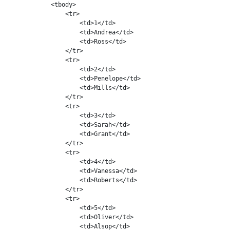
            <tbody>

                <tr>

                    <td>1</td>

                    <td>Andrea</td>

                    <td>Ross</td>

                </tr>

                <tr>

                    <td>2</td>

                    <td>Penelope</td>

                    <td>Mills</td>

                </tr>

                <tr>

                    <td>3</td>

                    <td>Sarah</td>

                    <td>Grant</td>

                </tr>

                <tr>

                    <td>4</td>

                    <td>Vanessa</td>

                    <td>Roberts</td>

                </tr>

                <tr>

                    <td>5</td>

                    <td>Oliver</td>

                    <td>Alsop</td>
