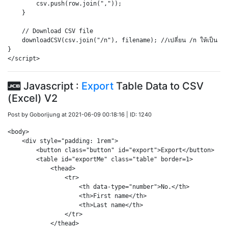
        csv.push(row.join(","));        

    }

    // Download CSV file

    downloadCSV(csv.join("/n"), filename); //เปลี่ยน /n ให้เป็น Bl
}

Javascript :
Export
Table Data to CSV
(Excel) V2
Post by Goborijung at 2021-06-09 00:18:16 | ID: 1240
<body>

    <div style="padding: 1rem">

        <button class="button" id="export">Export</button>

        <table id="exportMe" class="table" border=1>

            <thead>

                <tr>

                    <th data-type="number">No.</th>

                    <th>First name</th>

                    <th>Last name</th>

                </tr>

            </thead>
