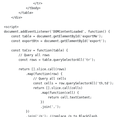
                </tr>

            </tbody>

        </table>

    </div>

<script>

document.addEventListener('DOMContentLoaded', function() {

    const table = document.getElementById('exportMe');

    const exportBtn = document.getElementById('export');

    const toCsv = function(table) {

        // Query all rows

        const rows = table.querySelectorAll('tr');

        return [].slice.call(rows)

            .map(function(row) {

                // Query all cells

                const cells = row.querySelectorAll('th,td');

                return [].slice.call(cells)

                    .map(function(cell) {

                        return cell.textContent;

                    })

                    .join(',');

            })

            .join('/n'); //replace /n to BlackSlash
