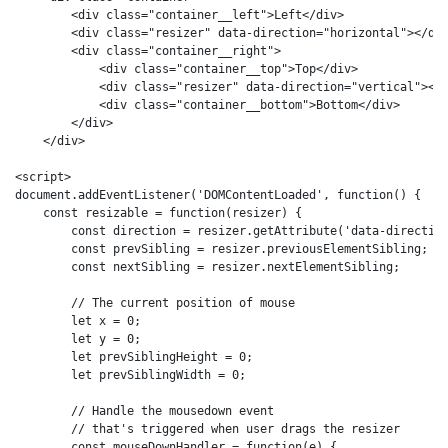
        <div class="container__left">Left</div>

        <div class="resizer" data-direction="horizontal"></div
        <div class="container__right">

            <div class="container__top">Top</div>

            <div class="resizer" data-direction="vertical"></d
            <div class="container__bottom">Bottom</div>

        </div>

    </div>

<script>

document.addEventListener('DOMContentLoaded', function() {

    const resizable = function(resizer) {

        const direction = resizer.getAttribute('data-direction
        const prevSibling = resizer.previousElementSibling;

        const nextSibling = resizer.nextElementSibling;

        // The current position of mouse

        let x = 0;

        let y = 0;

        let prevSiblingHeight = 0;

        let prevSiblingWidth = 0;

        // Handle the mousedown event

        // that's triggered when user drags the resizer

        const mouseDownHandler = function(e) {
