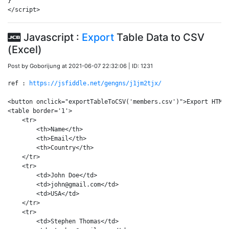
}

</script>
Javascript :
Export
Table Data to CSV
(Excel)
Post by Goborijung at 2021-06-07 22:32:06 | ID: 1231
ref : 
https://jsfiddle.net/gengns/j1jm2tjx/
<button onclick="exportTableToCSV('members.csv')">Export HTML 
<table border='1'>

    <tr>

        <th>Name</th>

        <th>Email</th>

        <th>Country</th>

    </tr>

    <tr>

        <td>John Doe</td>

        <td>john@gmail.com</td>

        <td>USA</td>

    </tr>

    <tr>

        <td>Stephen Thomas</td>
