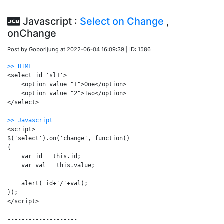
Javascript :
Select on Change
,
onChange
Post by Goborijung at 2022-06-04 16:09:39 | ID: 1586
>> HTML
<select id='sl1'>

    <option value="1">One</option>

    <option value="2">Two</option>

</select>

>> Javascript
<script>

$('select').on('change', function()

{

    var id = this.id;

    var val = this.value;

    alert( id+'/'+val);

});

</script>

--------------------
