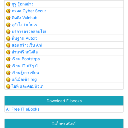
กูรู รู้ทุกอย่าง
ครอส Cyber Secur
คิดถึง Vulnhub
ดูยังไงว่าเว็บเร
บริการตรวจสอบโดเ
พื้นฐาน AutoIt
สอนสร้างเว็บ Ani
อ่านฟรี หนังสือ
เรียน Bootstrps
เรียน IT ฟรีๆ กั
เรียนรู้การเขียน
แก้เมื่อเข้า reg
ไอที และคอมพิวเต
Download E-books
All Free IT eBooks
อิเล็กทรอนิกส์