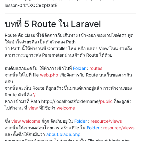
lesson-04#.XQC9zpIzatE
บทที่ 5 Route ใน Laravel
Route คือ class ที่ใช้จัดการกับเส้นทาง เข้า-ออก ของเว็บไซต์เรา พูด
ให้เข้าใจง่ายๆคือ เป็นตัวกำหนด Path
ว่า Path นี้ให้ทำงานที่ Controller ไหน หรือ แสดง View ไหน รวมถึง
สามารถระบุการส่ง Parameter ผ่านเจ้าตัว Route ได้ด้วย
อับดับแรกนะครับ ให้ทำการเข้าไปที่
Folder
:
routes
จากนั้นให้ไปที่ file
web.php
เพื่อจัดการกับ Route บนเว็บของเรากัน
ครับ
จากนั้นจะเห็น Route ที่ถูกสร้างขึ้นมาแต่แรกอยู่แล้ว การทำงานของ
Route ตัวนี้คือ
'/'
หาก เข้ามาที่ Path http:://localhost/foldername/
public
ก็จะถูกส่ง
ไปทำงาน ที่
view
ที่มีชื่อว่า
welcome
ซึ่ง
view welcome
ก็ถูก จัดเก็บอยู่ใน
Folder
:
resource/views
จากนั้นให้เราทดสอบโดยการ สร้าง File ใน
Folder
:
resource/views
และตั้งชื่อให้กับมันว่า
about.blade.php
ต่อมาลองเขียนข้อความอะไรสักอย่าง ลงใน File about.blade.php