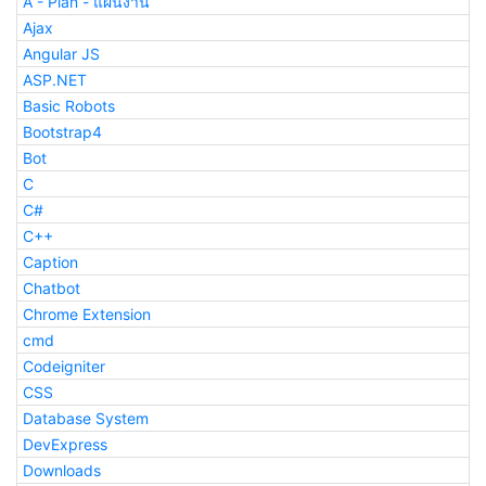
A - Plan - แผนงาน
Ajax
Angular JS
ASP.NET
Basic Robots
Bootstrap4
Bot
C
C#
C++
Caption
Chatbot
Chrome Extension
cmd
Codeigniter
CSS
Database System
DevExpress
Downloads