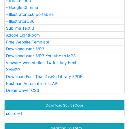
- แปลไทย 5.0
- Google Chorme
- Illustrator cs6 portables
- IllustratorCS6
Sublime Text 3
Adobe LightRoom
Free Website Template
Download เพลง MP3
Download เพลง MP3 Youtube to MP3
vmware-workstation-14-full-key.html
XAMPP
Download Font Thai สำหรับ Library FPDF
Postman Automate Test API
Dreamwaver CS6
Download SourceCode
source-1
Operating System