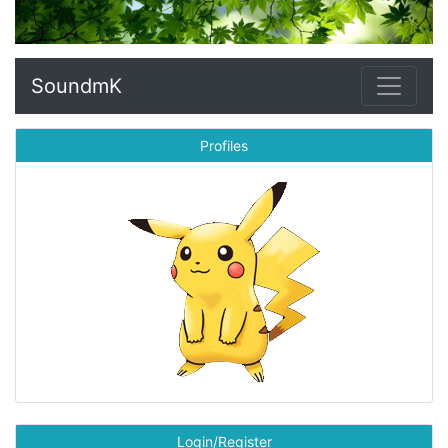
SoundmK
Profiles
Login/Register