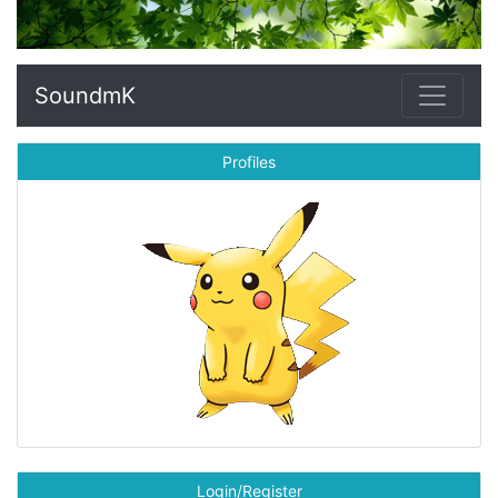
SoundmK
Profiles
Login/Register