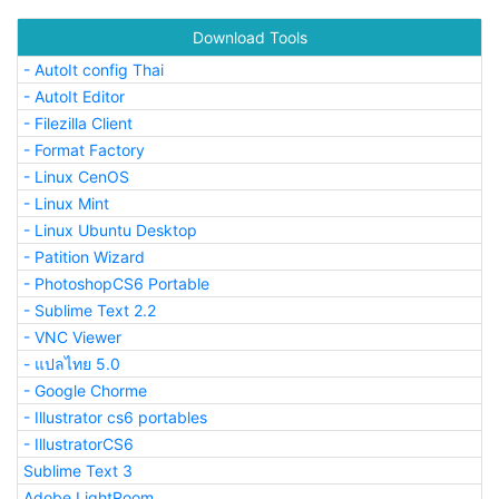
Download Tools
- AutoIt config Thai
- AutoIt Editor
- Filezilla Client
- Format Factory
- Linux CenOS
- Linux Mint
- Linux Ubuntu Desktop
- Patition Wizard
- PhotoshopCS6 Portable
- Sublime Text 2.2
- VNC Viewer
- แปลไทย 5.0
- Google Chorme
- Illustrator cs6 portables
- IllustratorCS6
Sublime Text 3
Adobe LightRoom