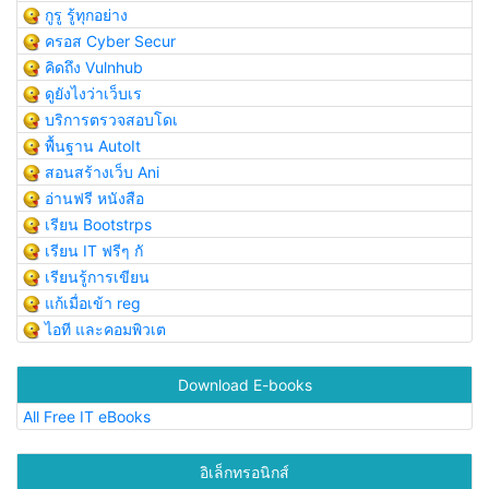
กูรู รู้ทุกอย่าง
ครอส Cyber Secur
คิดถึง Vulnhub
ดูยังไงว่าเว็บเร
บริการตรวจสอบโดเ
พื้นฐาน AutoIt
สอนสร้างเว็บ Ani
อ่านฟรี หนังสือ
เรียน Bootstrps
เรียน IT ฟรีๆ กั
เรียนรู้การเขียน
แก้เมื่อเข้า reg
ไอที และคอมพิวเต
Download E-books
All Free IT eBooks
อิเล็กทรอนิกส์